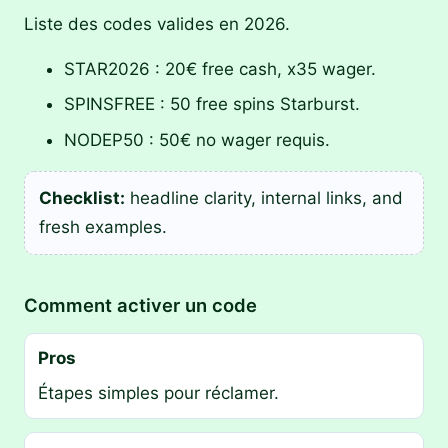
Liste des codes valides en 2026.
STAR2026 : 20€ free cash, x35 wager.
SPINSFREE : 50 free spins Starburst.
NODEP50 : 50€ no wager requis.
Checklist:
headline clarity, internal links, and
fresh examples.
Comment activer un code
Pros
Étapes simples pour réclamer.