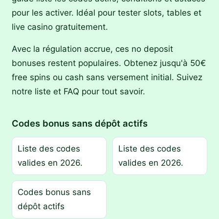
pour les activer. Idéal pour tester slots, tables et
live casino gratuitement.
Avec la régulation accrue, ces no deposit
bonuses restent populaires. Obtenez jusqu'à 50€
free spins ou cash sans versement initial. Suivez
notre liste et FAQ pour tout savoir.
Codes bonus sans dépôt actifs
Liste des codes
Liste des codes
valides en 2026.
valides en 2026.
Codes bonus sans
dépôt actifs