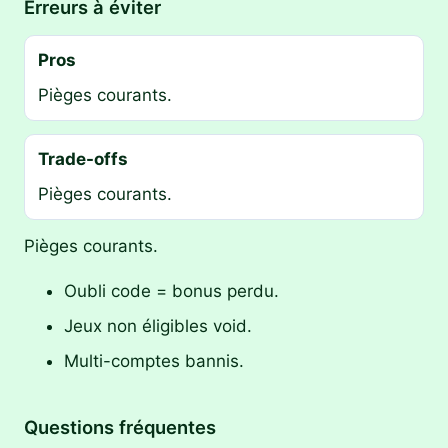
Erreurs à éviter
Pros
Pièges courants.
Trade-offs
Pièges courants.
Pièges courants.
Oubli code = bonus perdu.
Jeux non éligibles void.
Multi-comptes bannis.
Questions fréquentes