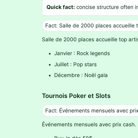
Quick fact:
concise structure often 
Fact: Salle de 2000 places accueille 
Salle de 2000 places accueille top arti
Janvier : Rock legends
Juillet : Pop stars
Décembre : Noël gala
Tournois Poker et Slots
Fact: Événements mensuels avec prix
Événements mensuels avec prix cash.