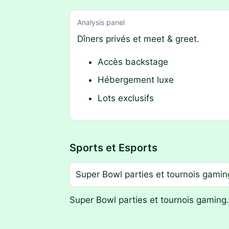
Analysis panel
Dîners privés et meet & greet.
Accès backstage
Hébergement luxe
Lots exclusifs
Sports et Esports
Super Bowl parties et tournois gamin
Super Bowl parties et tournois gaming.