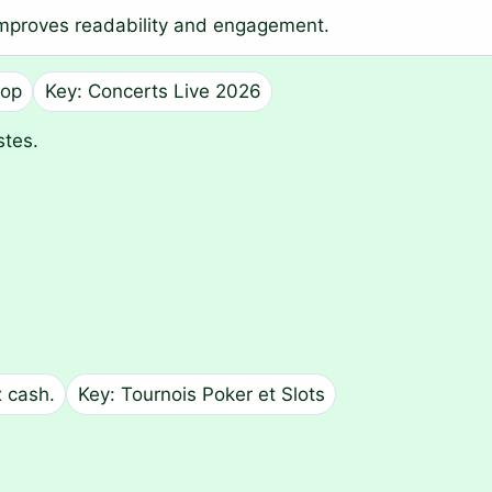
improves readability and engagement.
top
Key: Concerts Live 2026
stes.
 cash.
Key: Tournois Poker et Slots