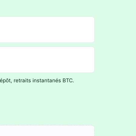
ôt, retraits instantanés BTC.