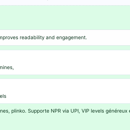
improves readability and engagement.
mines,
els
nes, plinko. Supporte NPR via UPI, VIP levels généreux