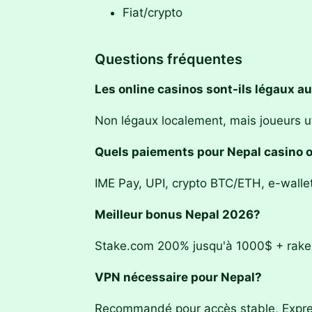
Fiat/crypto
Questions fréquentes
Les online casinos sont-ils légaux a
Non légaux localement, mais joueurs uti
Quels paiements pour Nepal casino o
IME Pay, UPI, crypto BTC/ETH, e-walle
Meilleur bonus Nepal 2026?
Stake.com 200% jusqu'à 1000$ + rakeba
VPN nécessaire pour Nepal?
Recommandé pour accès stable, Expre