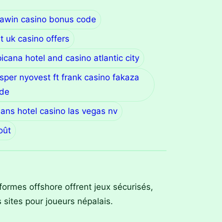
awin casino bonus code
t uk casino offers
picana hotel and casino atlantic city
sper nyovest ft frank casino fakaza
de
eans hotel casino las vegas nv
oût
formes offshore offrent jeux sécurisés,
sites pour joueurs népalais.