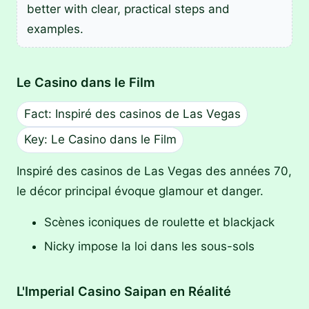
better with clear, practical steps and
examples.
Le Casino dans le Film
Fact: Inspiré des casinos de Las Vegas
Key: Le Casino dans le Film
Inspiré des casinos de Las Vegas des années 70,
le décor principal évoque glamour et danger.
Scènes iconiques de roulette et blackjack
Nicky impose la loi dans les sous-sols
L'Imperial Casino Saipan en Réalité