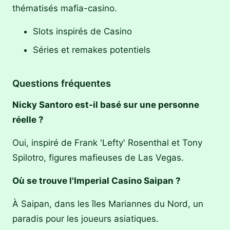
thématisés mafia-casino.
Slots inspirés de Casino
Séries et remakes potentiels
Questions fréquentes
Nicky Santoro est-il basé sur une personne
réelle ?
Oui, inspiré de Frank 'Lefty' Rosenthal et Tony
Spilotro, figures mafieuses de Las Vegas.
Où se trouve l'Imperial Casino Saipan ?
À Saipan, dans les îles Mariannes du Nord, un
paradis pour les joueurs asiatiques.