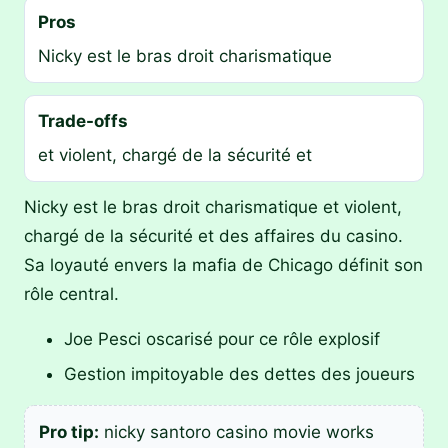
Pros
Nicky est le bras droit charismatique
Trade-offs
et violent, chargé de la sécurité et
Nicky est le bras droit charismatique et violent,
chargé de la sécurité et des affaires du casino.
Sa loyauté envers la mafia de Chicago définit son
rôle central.
Joe Pesci oscarisé pour ce rôle explosif
Gestion impitoyable des dettes des joueurs
Pro tip:
nicky santoro casino movie works