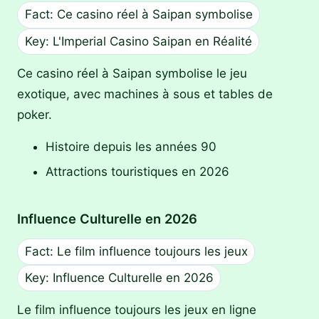
Fact: Ce casino réel à Saipan symbolise
Key: L'Imperial Casino Saipan en Réalité
Ce casino réel à Saipan symbolise le jeu
exotique, avec machines à sous et tables de
poker.
Histoire depuis les années 90
Attractions touristiques en 2026
Influence Culturelle en 2026
Fact: Le film influence toujours les jeux
Key: Influence Culturelle en 2026
Le film influence toujours les jeux en ligne