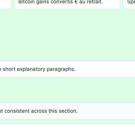
Bitcoin gains convertis € au retrait.
Spé
h short explanatory paragraphs.
 consistent across this section.