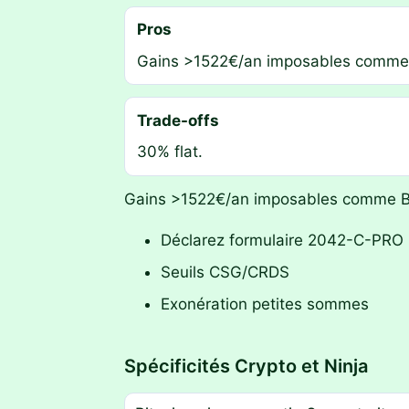
Pros
Gains >1522€/an imposables comme
Trade-offs
30% flat.
Gains >1522€/an imposables comme B
Déclarez formulaire 2042-C-PRO
Seuils CSG/CRDS
Exonération petites sommes
Spécificités Crypto et Ninja