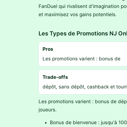
FanDuel qui rivalisent d'imagination po
et maximisez vos gains potentiels.
Les Types de Promotions NJ Onl
Pros
Les promotions varient : bonus de
Trade-offs
dépôt, sans dépôt, cashback et tour
Les promotions varient : bonus de dépô
joueurs.
Bonus de bienvenue : jusqu'à 100