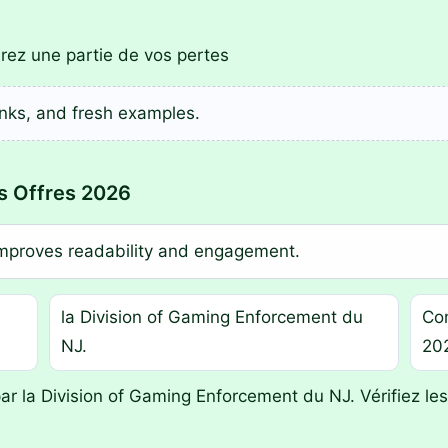
ez une partie de vos pertes
links, and fresh examples.
s Offres 2026
improves readability and engagement.
la Division of Gaming Enforcement du
Com
NJ.
20
par la Division of Gaming Enforcement du NJ. Vérifiez les