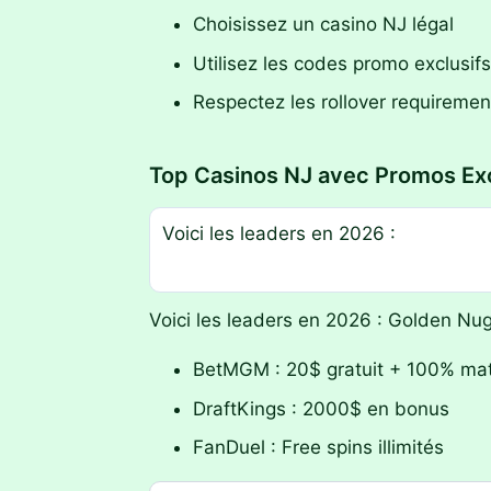
Choisissez un casino NJ légal
Utilisez les codes promo exclusifs
Respectez les rollover requiremen
Top Casinos NJ avec Promos Ex
Voici les leaders en 2026 :
Voici les leaders en 2026 : Golden Nu
BetMGM : 20$ gratuit + 100% ma
DraftKings : 2000$ en bonus
FanDuel : Free spins illimités