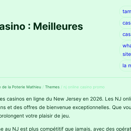
tam
cas
sino : Meilleures
cas
wha
sit
la 
ie de la Poterie Mathieu
/
Themes
/
nj online casino promo
es casinos en ligne du New Jersey en 2026. Les NJ onlin
ns et des offres de bienvenue exceptionnelles. Que vou
rolongent votre plaisir de jeu.
ne au NJ est plus compétitif que jamais, avec des opé