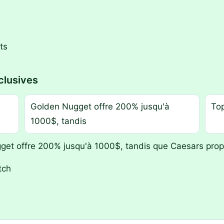
ts
clusives
Golden Nugget offre 200% jusqu'à
To
1000$, tandis
gget offre 200% jusqu'à 1000$, tandis que Caesars prop
tch