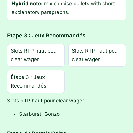
Hybrid note:
mix concise bullets with short
explanatory paragraphs.
Étape 3 : Jeux Recommandés
Slots RTP haut pour
Slots RTP haut pour
clear wager.
clear wager.
Étape 3 : Jeux
Recommandés
Slots RTP haut pour clear wager.
Starburst, Gonzo