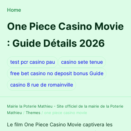
Home
One Piece Casino Movie
: Guide Détails 2026
test pcr casino pau
casino sete tenue
free bet casino no deposit bonus Guide
casino 8 rue de romainville
Mairie la Poterie Mathieu - Site officiel de la mairie de la Poterie
Mathieu
/
Themes
/
one piece casino movie
Le film One Piece Casino Movie captivera les