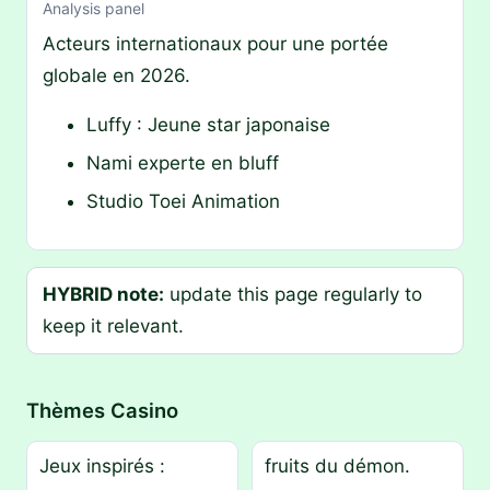
Analysis panel
Acteurs internationaux pour une portée
globale en 2026.
Luffy : Jeune star japonaise
Nami experte en bluff
Studio Toei Animation
HYBRID note:
update this page regularly to
keep it relevant.
Thèmes Casino
Jeux inspirés :
fruits du démon.