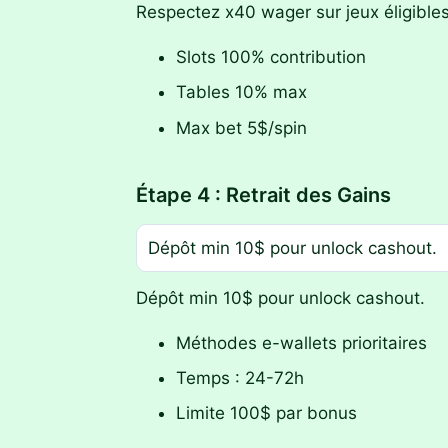
Respectez x40 wager sur jeux éligibles
Slots 100% contribution
Tables 10% max
Max bet 5$/spin
Étape 4 : Retrait des Gains
Dépôt min 10$ pour unlock cashout.
Dépôt min 10$ pour unlock cashout.
Méthodes e-wallets prioritaires
Temps : 24-72h
Limite 100$ par bonus