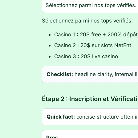
Sélectionnez parmi nos tops vérifiés.
Sélectionnez parmi nos tops vérifiés.
Casino 1 : 20$ free + 200% dépôt
Casino 2 : 20$ sur slots NetEnt
Casino 3 : 20$ live casino
Checklist:
headline clarity, internal 
Étape 2 : Inscription et Vérificat
Quick fact:
concise structure often 
Pros