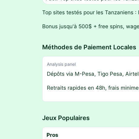
Top sites testés pour les Tanzaniens :
Bonus jusqu'à 500$ + free spins, wage
Méthodes de Paiement Locales
Analysis panel
Dépôts via M-Pesa, Tigo Pesa, Airtel
Retraits rapides en 48h, frais minime
Jeux Populaires
Pros