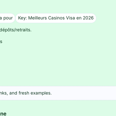
a pour
Key: Meilleurs Casinos Visa en 2026
dépôts/retraits.
ns
links, and fresh examples.
ine