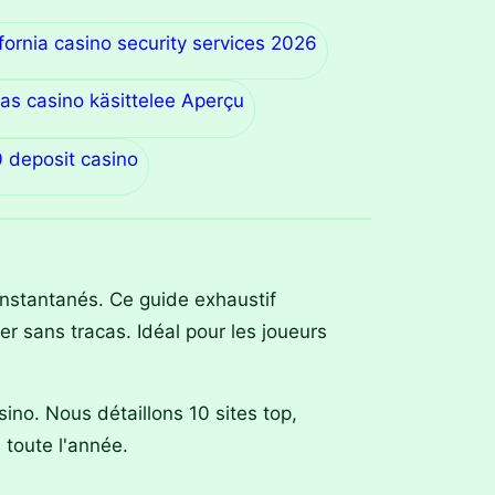
ifornia casino security services 2026
as casino käsittelee Aperçu
 deposit casino
instantanés. Ce guide exhaustif
er sans tracas. Idéal pour les joueurs
ino. Nous détaillons 10 sites top,
 toute l'année.