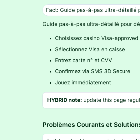
Fact: Guide pas-à-pas ultra-détaillé
Guide pas-à-pas ultra-détaillé pour dé
Choisissez casino Visa-approved
Sélectionnez Visa en caisse
Entrez carte n° et CVV
Confirmez via SMS 3D Secure
Jouez immédiatement
HYBRID note:
update this page regula
Problèmes Courants et Solution