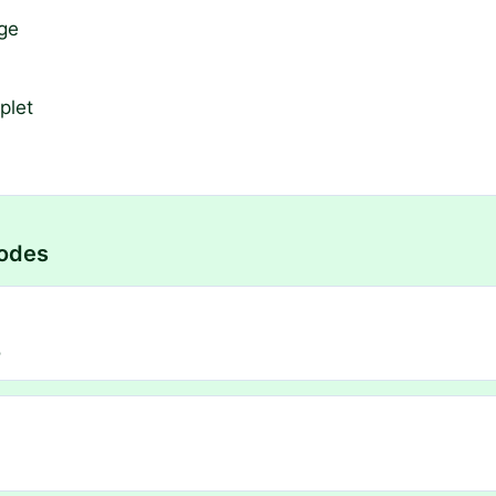
dge
plet
hodes
o