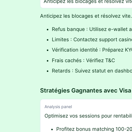
Anticipez les blocages et résolvez vit
Anticipez les blocages et résolvez vite.
Refus banque : Utilisez e-wallet al
Limites : Contactez support casin
Vérification identité : Préparez K
Frais cachés : Vérifiez T&C
Retards : Suivez statut en dashb
Stratégies Gagnantes avec Visa
Analysis panel
Optimisez vos sessions pour rentabi
Profitez bonus matching 100-