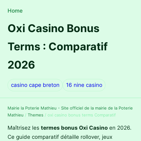
Home
Oxi Casino Bonus
Terms : Comparatif
2026
casino cape breton
16 nine casino
Mairie la Poterie Mathieu - Site officiel de la mairie de la Poterie
Mathieu
/
Themes
/
oxi casino bonus terms Comparatif
Maîtrisez les
termes bonus Oxi Casino
en 2026.
Ce guide comparatif détaille rollover, jeux