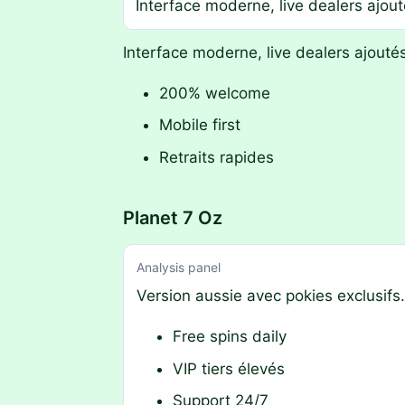
Interface moderne, live dealers ajou
Interface moderne, live dealers ajouté
200% welcome
Mobile first
Retraits rapides
Planet 7 Oz
Analysis panel
Version aussie avec pokies exclusifs
Free spins daily
VIP tiers élevés
Support 24/7