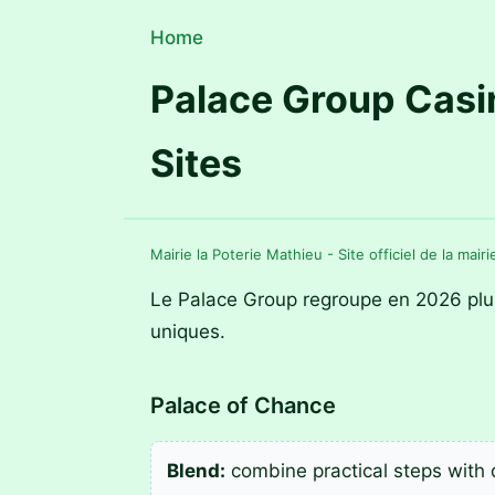
Home
Palace Group Casin
Sites
Mairie la Poterie Mathieu - Site officiel de la mair
Le Palace Group regroupe en 2026 plus
uniques.
Palace of Chance
Blend:
combine practical steps with 