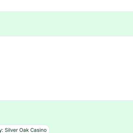
y: Silver Oak Casino