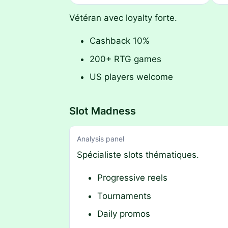
Vétéran avec loyalty forte.
Cashback 10%
200+ RTG games
US players welcome
Slot Madness
Analysis panel
Spécialiste slots thématiques.
Progressive reels
Tournaments
Daily promos