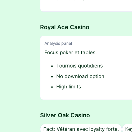
Royal Ace Casino
Analysis panel
Focus poker et tables.
Tournois quotidiens
No download option
High limits
Silver Oak Casino
Fact: Vétéran avec loyalty forte.
Ke