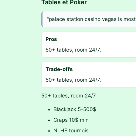
Tables et Poker
"palace station casino vegas is mos
Pros
50+ tables, room 24/7.
Trade-offs
50+ tables, room 24/7.
50+ tables, room 24/7.
Blackjack 5-500$
Craps 10$ min
NLHE tournois