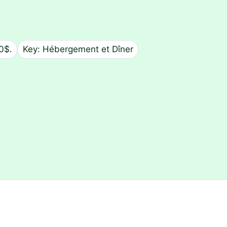
0$.
Key: Hébergement et Dîner