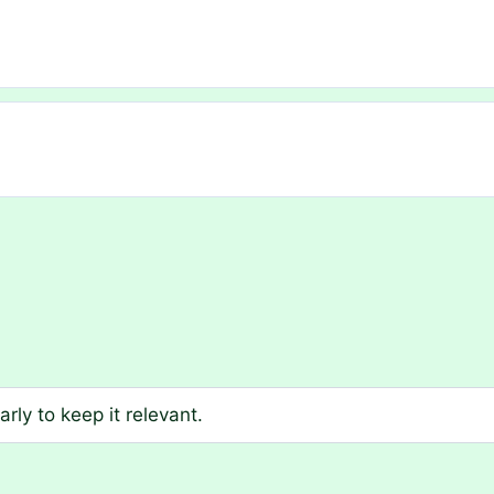
rly to keep it relevant.