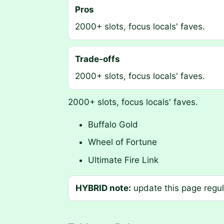
Pros
2000+ slots, focus locals' faves.
Trade-offs
2000+ slots, focus locals' faves.
2000+ slots, focus locals' faves.
Buffalo Gold
Wheel of Fortune
Ultimate Fire Link
HYBRID note:
update this page regula