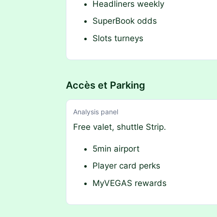
Headliners weekly
SuperBook odds
Slots turneys
Accès et Parking
Analysis panel
Free valet, shuttle Strip.
5min airport
Player card perks
MyVEGAS rewards