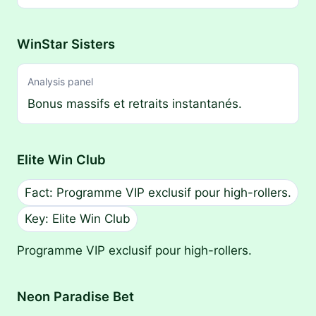
WinStar Sisters
Analysis panel
Bonus massifs et retraits instantanés.
Elite Win Club
Fact: Programme VIP exclusif pour high-rollers.
Key: Elite Win Club
Programme VIP exclusif pour high-rollers.
Neon Paradise Bet