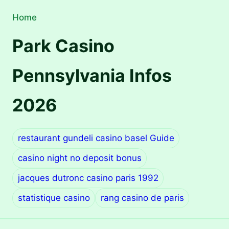
Home
Park Casino
Pennsylvania Infos
2026
restaurant gundeli casino basel Guide
casino night no deposit bonus
jacques dutronc casino paris 1992
statistique casino
rang casino de paris