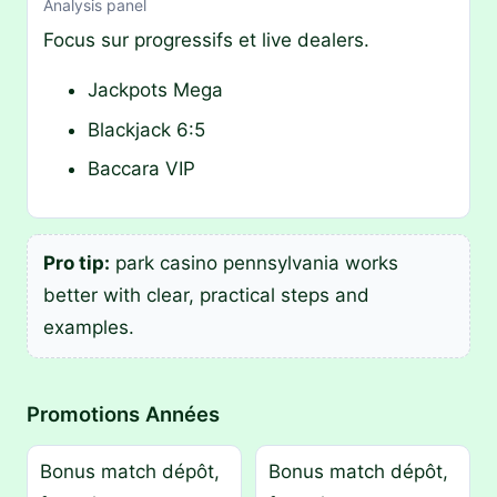
Analysis panel
Focus sur progressifs et live dealers.
Jackpots Mega
Blackjack 6:5
Baccara VIP
Pro tip:
park casino pennsylvania works
better with clear, practical steps and
examples.
Promotions Années
Bonus match dépôt,
Bonus match dépôt,