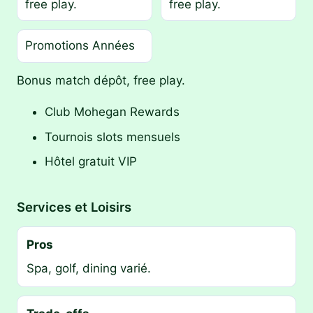
free play.
free play.
Promotions Années
Bonus match dépôt, free play.
Club Mohegan Rewards
Tournois slots mensuels
Hôtel gratuit VIP
Services et Loisirs
Pros
Spa, golf, dining varié.