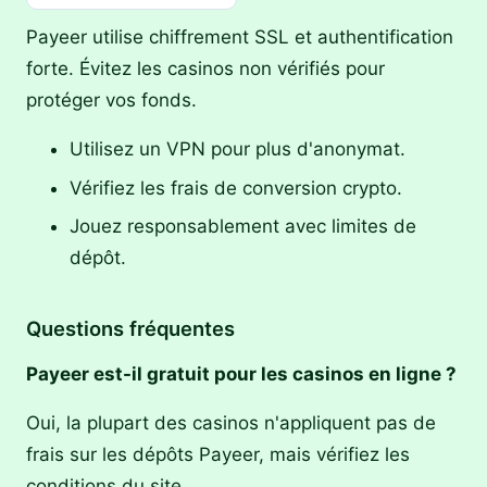
Payeer utilise chiffrement SSL et authentification
forte. Évitez les casinos non vérifiés pour
protéger vos fonds.
Utilisez un VPN pour plus d'anonymat.
Vérifiez les frais de conversion crypto.
Jouez responsablement avec limites de
dépôt.
Questions fréquentes
Payeer est-il gratuit pour les casinos en ligne ?
Oui, la plupart des casinos n'appliquent pas de
frais sur les dépôts Payeer, mais vérifiez les
conditions du site.