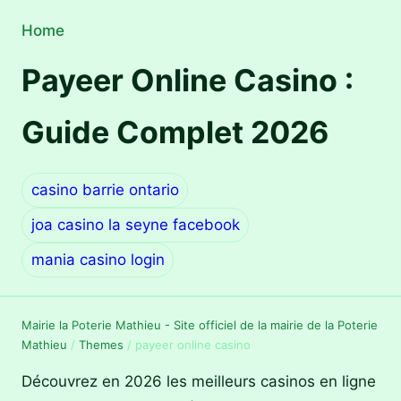
Home
Payeer Online Casino :
Guide Complet 2026
casino barrie ontario
joa casino la seyne facebook
mania casino login
Mairie la Poterie Mathieu - Site officiel de la mairie de la Poterie
Mathieu
/
Themes
/
payeer online casino
Découvrez en 2026 les meilleurs casinos en ligne