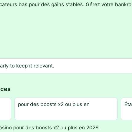
icateurs bas pour des gains stables. Gérez votre bankrol
rly to keep it relevant.
uces
pour des boosts x2 ou plus en
Éta
sino pour des boosts x2 ou plus en 2026.