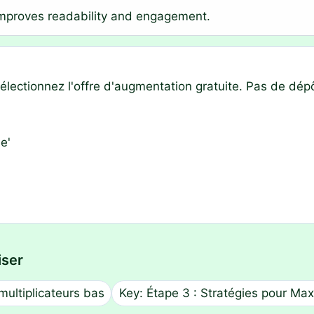
improves readability and engagement.
électionnez l'offre d'augmentation gratuite. Pas de dépô
e'
iser
multiplicateurs bas
Key: Étape 3 : Stratégies pour Max