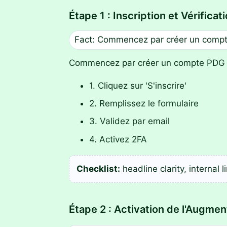
Étape 1 : Inscription et Vérificat
Fact: Commencez par créer un comp
Commencez par créer un compte PDG Cas
1. Cliquez sur 'S'inscrire'
2. Remplissez le formulaire
3. Validez par email
4. Activez 2FA
Checklist:
headline clarity, internal 
Étape 2 : Activation de l'Augmen