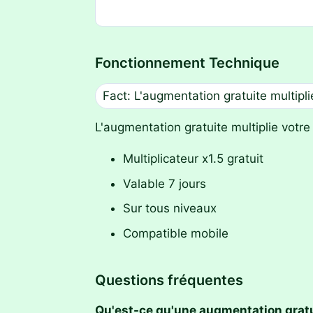
Fonctionnement Technique
Fact: L'augmentation gratuite multiplie
L'augmentation gratuite multiplie votre
Multiplicateur x1.5 gratuit
Valable 7 jours
Sur tous niveaux
Compatible mobile
Questions fréquentes
Qu'est-ce qu'une augmentation grat