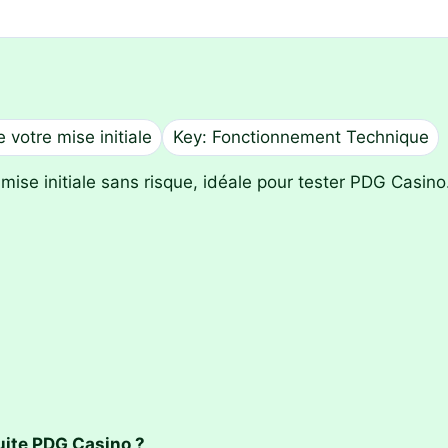
 votre mise initiale
Key: Fonctionnement Technique
 mise initiale sans risque, idéale pour tester PDG Casino
uite PDG Casino ?