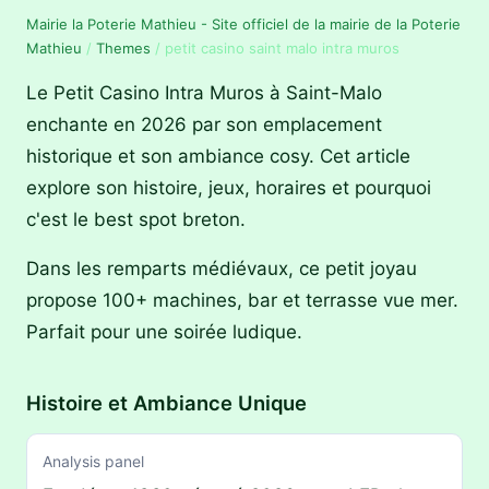
Mairie la Poterie Mathieu - Site officiel de la mairie de la Poterie
Mathieu
/
Themes
/
petit casino saint malo intra muros
Le Petit Casino Intra Muros à Saint-Malo
enchante en 2026 par son emplacement
historique et son ambiance cosy. Cet article
explore son histoire, jeux, horaires et pourquoi
c'est le best spot breton.
Dans les remparts médiévaux, ce petit joyau
propose 100+ machines, bar et terrasse vue mer.
Parfait pour une soirée ludique.
Histoire et Ambiance Unique
Analysis panel