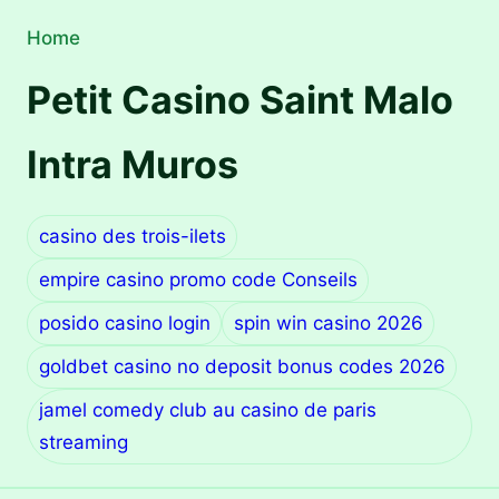
Home
Petit Casino Saint Malo
Intra Muros
casino des trois-ilets
empire casino promo code Conseils
posido casino login
spin win casino 2026
goldbet casino no deposit bonus codes 2026
jamel comedy club au casino de paris
streaming