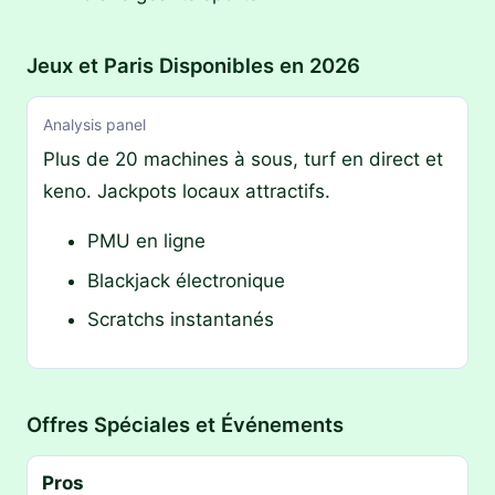
Jeux et Paris Disponibles en 2026
Analysis panel
Plus de 20 machines à sous, turf en direct et
keno. Jackpots locaux attractifs.
PMU en ligne
Blackjack électronique
Scratchs instantanés
Offres Spéciales et Événements
Pros