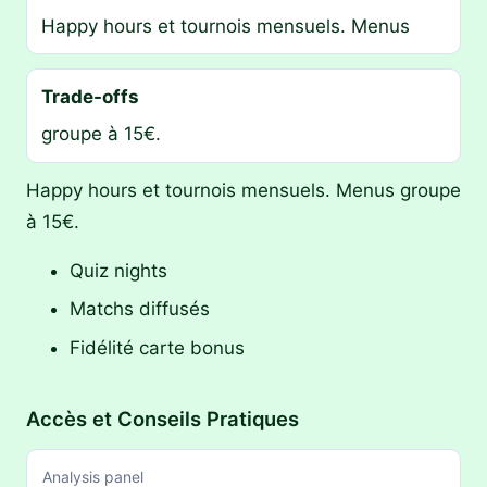
Happy hours et tournois mensuels. Menus
Trade-offs
groupe à 15€.
Happy hours et tournois mensuels. Menus groupe
à 15€.
Quiz nights
Matchs diffusés
Fidélité carte bonus
Accès et Conseils Pratiques
Analysis panel