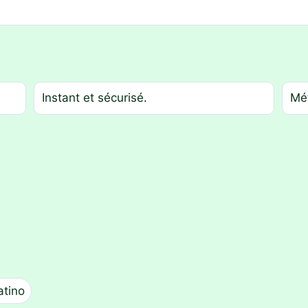
Instant et sécurisé.
Mé
atino