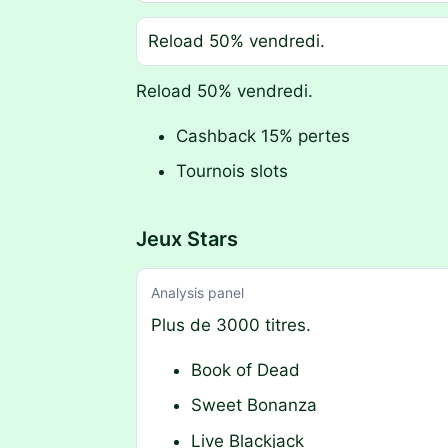
Reload 50% vendredi.
Reload 50% vendredi.
Cashback 15% pertes
Tournois slots
Jeux Stars
Analysis panel
Plus de 3000 titres.
Book of Dead
Sweet Bonanza
Live Blackjack