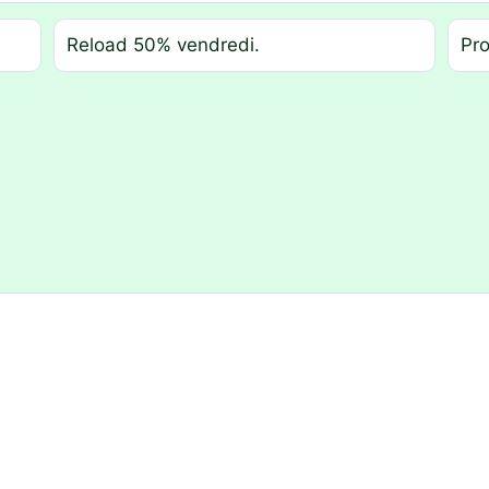
Reload 50% vendredi.
Pr