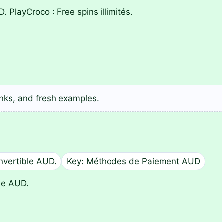
 PlayCroco : Free spins illimités.
links, and fresh examples.
nvertible AUD.
Key: Méthodes de Paiement AUD
ble AUD.