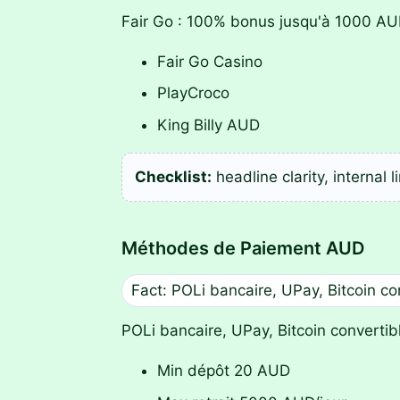
Fair Go : 100% bonus jusqu'à 1000 AUD.
Fair Go Casino
PlayCroco
King Billy AUD
Checklist:
headline clarity, internal 
Méthodes de Paiement AUD
Fact: POLi bancaire, UPay, Bitcoin co
POLi bancaire, UPay, Bitcoin converti
Min dépôt 20 AUD