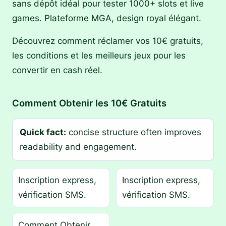
sans dépôt idéal pour tester 1000+ slots et live
games. Plateforme MGA, design royal élégant.
Découvrez comment réclamer vos 10€ gratuits,
les conditions et les meilleurs jeux pour les
convertir en cash réel.
Comment Obtenir les 10€ Gratuits
Quick fact:
concise structure often improves
readability and engagement.
Inscription express,
Inscription express,
vérification SMS.
vérification SMS.
Comment Obtenir