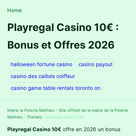
Home
Playregal Casino 10€ :
Bonus et Offres 2026
halloween fortune casino
casino payout
casino des caillols coiffeur
casino game table rentals toronto on
Mairie la Poterie Mathieu - Site officiel de la mairie de la Poterie
Mathieu
/
Themes
/
playregal casino 10€
Playregal Casino 10€
offre en 2026 un bonus