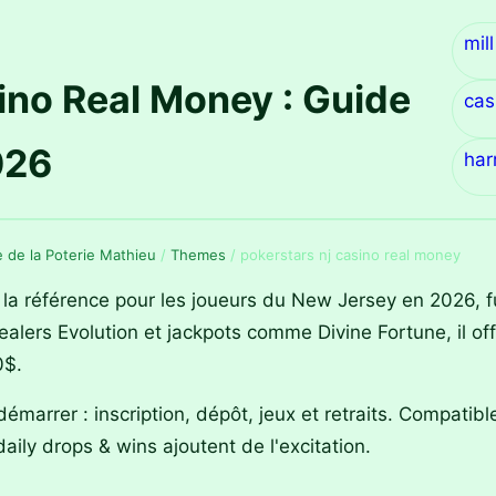
mil
ino Real Money : Guide
cas
026
har
ie de la Poterie Mathieu
/
Themes
/
pokerstars nj casino real money
 la référence pour les joueurs du New Jersey en 2026, f
ealers Evolution et jackpots comme Divine Fortune, il 
0$.
marrer : inscription, dépôt, jeux et retraits. Compatibl
ily drops & wins ajoutent de l'excitation.