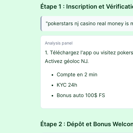
Étape 1 : Inscription et Vérificat
"pokerstars nj casino real money is
Analysis panel
1. Téléchargez l'app ou visitez pokers
Activez géoloc NJ.
Compte en 2 min
KYC 24h
Bonus auto 100$ FS
Étape 2 : Dépôt et Bonus Welc