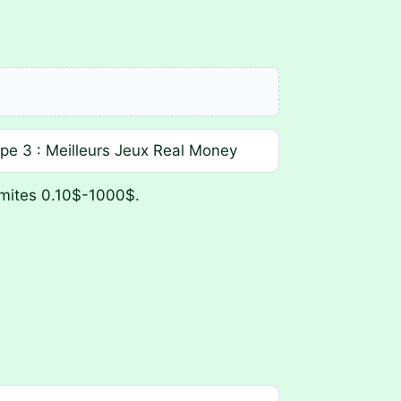
pe 3 : Meilleurs Jeux Real Money
Limites 0.10$-1000$.