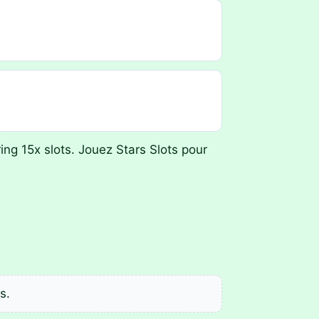
ing 15x slots. Jouez Stars Slots pour
s.