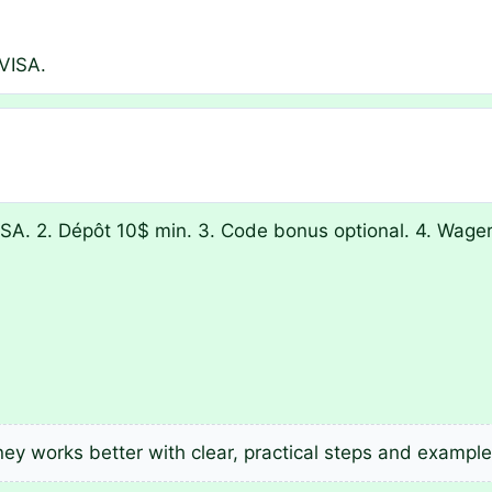
/VISA.
VISA. 2. Dépôt 10$ min. 3. Code bonus optional. 4. Wager
ey works better with clear, practical steps and example