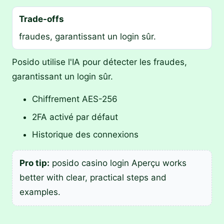
Trade-offs
fraudes, garantissant un login sûr.
Posido utilise l'IA pour détecter les fraudes,
garantissant un login sûr.
Chiffrement AES-256
2FA activé par défaut
Historique des connexions
Pro tip:
posido casino login Aperçu works
better with clear, practical steps and
examples.