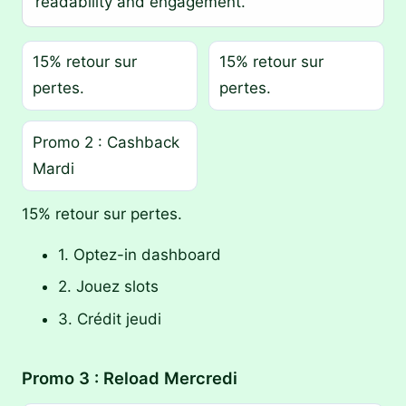
readability and engagement.
15% retour sur
15% retour sur
pertes.
pertes.
Promo 2 : Cashback
Mardi
15% retour sur pertes.
1. Optez-in dashboard
2. Jouez slots
3. Crédit jeudi
Promo 3 : Reload Mercredi