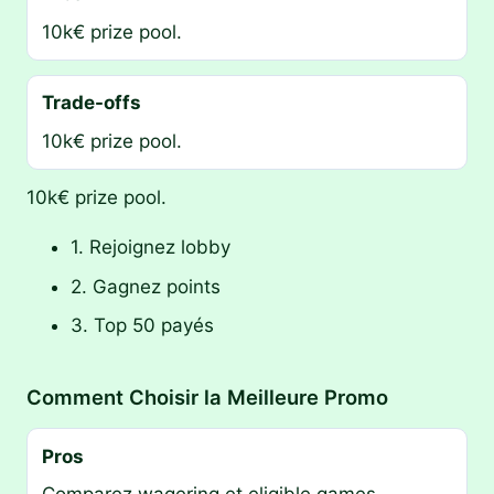
10k€ prize pool.
Trade-offs
10k€ prize pool.
10k€ prize pool.
1. Rejoignez lobby
2. Gagnez points
3. Top 50 payés
Comment Choisir la Meilleure Promo
Pros