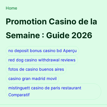
Home
Promotion Casino de la
Semaine : Guide 2026
no deposit bonus casino bd Aperçu
red dog casino withdrawal reviews
fotos de casino buenos aires
casino gran madrid movil
mistinguett casino de paris restaurant
Comparatif