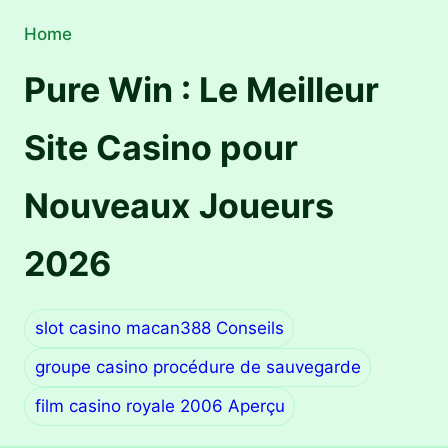
Home
Pure Win : Le Meilleur
Site Casino pour
Nouveaux Joueurs
2026
slot casino macan388 Conseils
groupe casino procédure de sauvegarde
film casino royale 2006 Aperçu