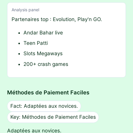
Analysis panel
Partenaires top : Evolution, Play'n GO.
Andar Bahar live
Teen Patti
Slots Megaways
200+ crash games
Méthodes de Paiement Faciles
Fact: Adaptées aux novices.
Key: Méthodes de Paiement Faciles
Adaptées aux novices.