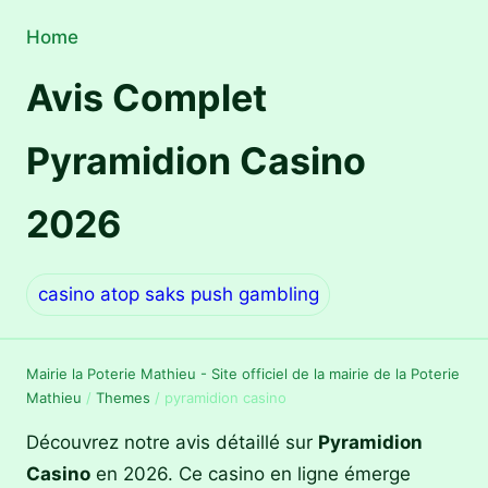
Home
Avis Complet
Pyramidion Casino
2026
casino atop saks push gambling
Mairie la Poterie Mathieu - Site officiel de la mairie de la Poterie
Mathieu
/
Themes
/
pyramidion casino
Découvrez notre avis détaillé sur
Pyramidion
Casino
en 2026. Ce casino en ligne émerge