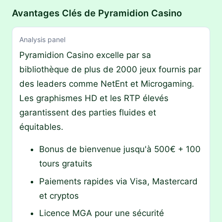
Avantages Clés de Pyramidion Casino
Analysis panel
Pyramidion Casino excelle par sa
bibliothèque de plus de 2000 jeux fournis par
des leaders comme NetEnt et Microgaming.
Les graphismes HD et les RTP élevés
garantissent des parties fluides et
équitables.
Bonus de bienvenue jusqu'à 500€ + 100
tours gratuits
Paiements rapides via Visa, Mastercard
et cryptos
Licence MGA pour une sécurité