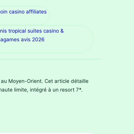
coin casino affiliates
enis tropical suites casino &
agames avis 2026
u Moyen-Orient. Cet article détaille
haute limite, intégré à un resort 7*.