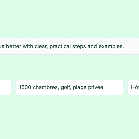
 better with clear, practical steps and examples.
1500 chambres, golf, plage privée.
Hô