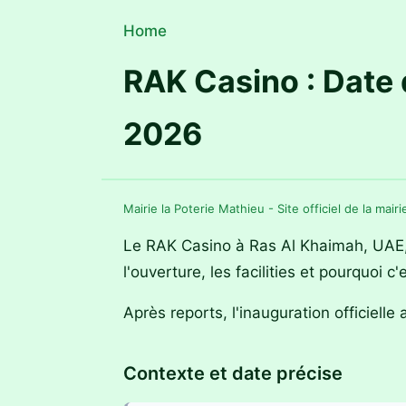
Home
RAK Casino : Date 
2026
Mairie la Poterie Mathieu - Site officiel de la mair
Le RAK Casino à Ras Al Khaimah, UAE, 
l'ouverture, les facilities et pourquoi c
Après reports, l'inauguration officielle 
Contexte et date précise