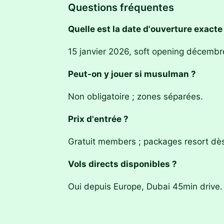
Questions fréquentes
Quelle est la date d'ouverture exacte
15 janvier 2026, soft opening décembr
Peut-on y jouer si musulman ?
Non obligatoire ; zones séparées.
Prix d'entrée ?
Gratuit members ; packages resort dè
Vols directs disponibles ?
Oui depuis Europe, Dubai 45min drive.