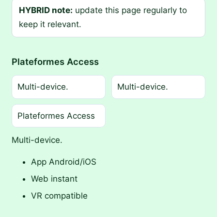
HYBRID note:
update this page regularly to
keep it relevant.
Plateformes Access
Multi-device.
Multi-device.
Plateformes Access
Multi-device.
App Android/iOS
Web instant
VR compatible