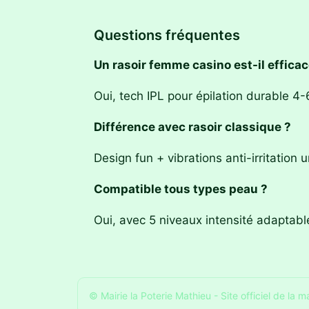
Questions fréquentes
Un rasoir femme casino est-il efficac
Oui, tech IPL pour épilation durable 4
Différence avec rasoir classique ?
Design fun + vibrations anti-irritation 
Compatible tous types peau ?
Oui, avec 5 niveaux intensité adaptabl
© Mairie la Poterie Mathieu - Site officiel de la m