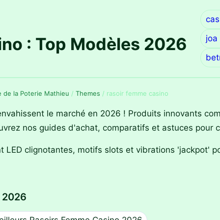
cas
joa
no : Top Modèles 2026
bet
ie de la Poterie Mathieu
/
Themes
/
rasoir femme casino
nvahissent le marché en 2026 ! Produits innovants comb
uvrez nos guides d'achat, comparatifs et astuces pour ch
t LED clignotantes, motifs slots et vibrations 'jackpot' 
o 2026