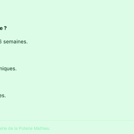
e ?
-6 semaines.
uniques.
es.
airie de la Poterie Mathieu