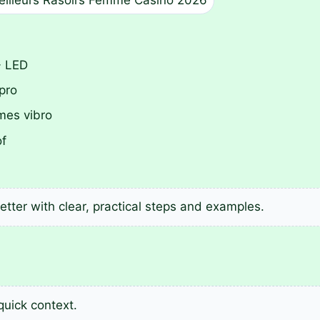
eilleurs Rasoirs Femme Casino 2026
+ LED
pro
mes vibro
of
tter with clear, practical steps and examples.
quick context.