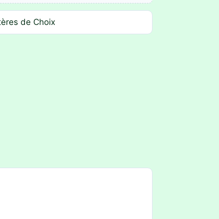
tères de Choix