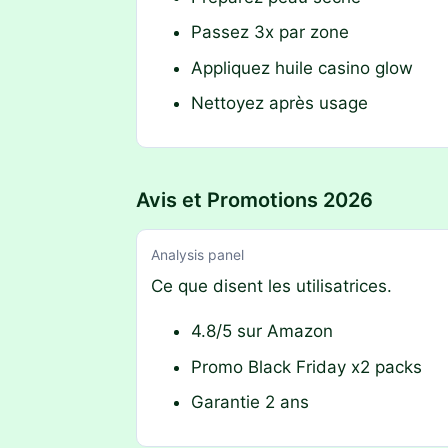
Passez 3x par zone
Appliquez huile casino glow
Nettoyez après usage
Avis et Promotions 2026
Analysis panel
Ce que disent les utilisatrices.
4.8/5 sur Amazon
Promo Black Friday x2 packs
Garantie 2 ans