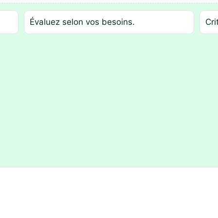
Évaluez selon vos besoins.
Cri