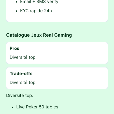
Email + SMS verify
KYC rapide 24h
Catalogue Jeux Real Gaming
Pros
Diversité top.
Trade-offs
Diversité top.
Diversité top.
Live Poker 50 tables