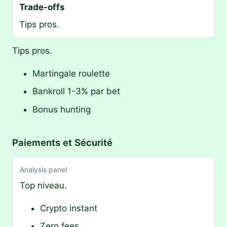
Trade-offs
Tips pros.
Tips pros.
Martingale roulette
Bankroll 1-3% par bet
Bonus hunting
Paiements et Sécurité
Analysis panel
Top niveau.
Crypto instant
Zero fees