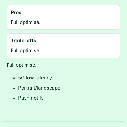
Pros
Full optimisé.
Trade-offs
Full optimisé.
Full optimisé.
5G low latency
Portrait/landscape
Push notifs