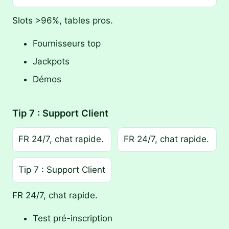
Slots >96%, tables pros.
Fournisseurs top
Jackpots
Démos
Tip 7 : Support Client
FR 24/7, chat rapide.
FR 24/7, chat rapide.
Tip 7 : Support Client
FR 24/7, chat rapide.
Test pré-inscription