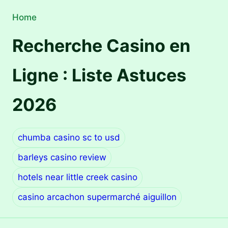
Home
Recherche Casino en
Ligne : Liste Astuces
2026
chumba casino sc to usd
barleys casino review
hotels near little creek casino
casino arcachon supermarché aiguillon