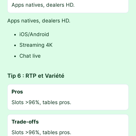
Apps natives, dealers HD.
Apps natives, dealers HD.
iOS/Android
Streaming 4K
Chat live
Tip 6 : RTP et Variété
Pros
Slots >96%, tables pros.
Trade-offs
Slots >96%, tables pros.