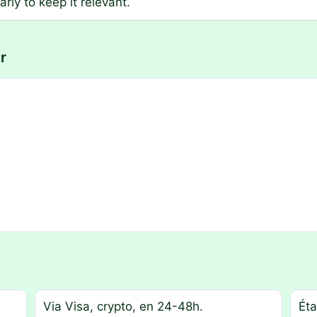
rly to keep it relevant.
r
Via Visa, crypto, en 24-48h.
Éta