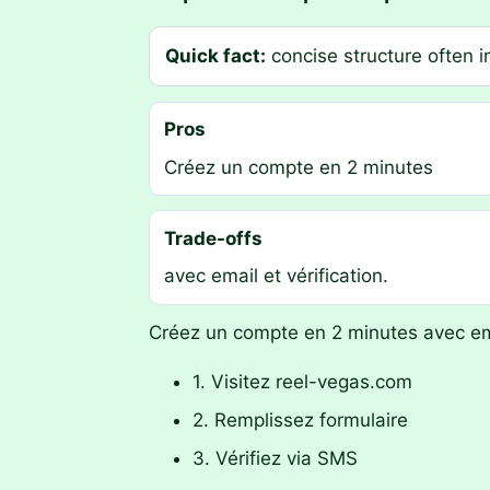
Quick fact:
concise structure often 
Pros
Créez un compte en 2 minutes
Trade-offs
avec email et vérification.
Créez un compte en 2 minutes avec emai
1. Visitez reel-vegas.com
2. Remplissez formulaire
3. Vérifiez via SMS