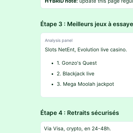
HYBRID note:
update this page regula
Étape 3 : Meilleurs jeux à essaye
Analysis panel
Slots NetEnt, Evolution live casino.
1. Gonzo's Quest
2. Blackjack live
3. Mega Moolah jackpot
Étape 4 : Retraits sécurisés
Via Visa, crypto, en 24-48h.