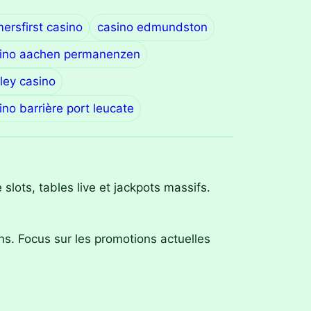
ersfirst casino
casino edmundston
ino aachen permanenzen
ley casino
ino barrière port leucate
lots, tables live et jackpots massifs.
ns. Focus sur les promotions actuelles