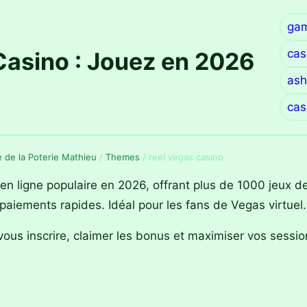
gam
cas
Casino : Jouez en 2026
ash
cas
ie de la Poterie Mathieu
/
Themes
/
reel vegas casino
 ligne populaire en 2026, offrant plus de 1000 jeux de s
t paiements rapides. Idéal pour les fans de Vegas virtuel.
ous inscrire, claimer les bonus et maximiser vos sessio