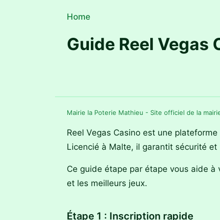
Home
Guide Reel Vegas 
Mairie la Poterie Mathieu - Site officiel de la mair
Reel Vegas Casino est une plateforme en
Licencié à Malte, il garantit sécurité e
Ce guide étape par étape vous aide à v
et les meilleurs jeux.
Étape 1 : Inscription rapide