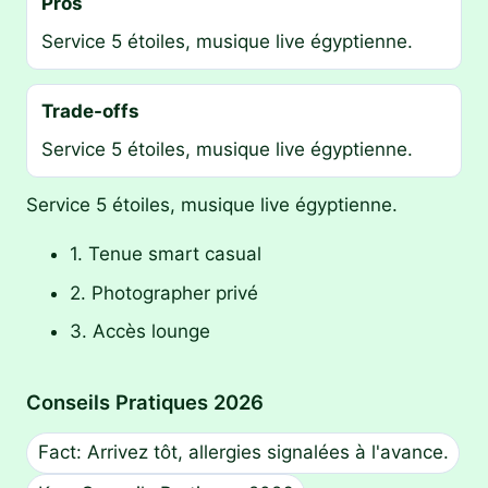
Pros
Service 5 étoiles, musique live égyptienne.
Trade-offs
Service 5 étoiles, musique live égyptienne.
Service 5 étoiles, musique live égyptienne.
1. Tenue smart casual
2. Photographer privé
3. Accès lounge
Conseils Pratiques 2026
Fact: Arrivez tôt, allergies signalées à l'avance.