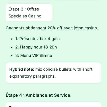
Étape 3 : Offres
Spéciales Casino
Gagnants obtiennent 20% off avec jeton casino.
1. Présentez ticket gain
2. Happy hour 18-20h
3. Menu VIP illimité
Hybrid note:
mix concise bullets with short
explanatory paragraphs.
Étape 4 : Ambiance et Service