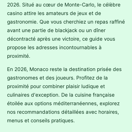
2026. Situé au cœur de Monte-Carlo, le célèbre
casino attire les amateurs de jeux et de
gastronomie. Que vous cherchiez un repas raffiné
avant une partie de blackjack ou un dîner
décontracté après une victoire, ce guide vous
propose les adresses incontournables à
proximité.
En 2026, Monaco reste la destination prisée des
gastronomes et des joueurs. Profitez de la
proximité pour combiner plaisir ludique et
culinaires d'exception. De la cuisine française
étoilée aux options méditerranéennes, explorez
nos recommandations détaillées avec horaires,
menus et conseils pratiques.