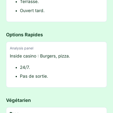
Terrasse.
Ouvert tard.
Options Rapides
Analysis panel
Inside casino : Burgers, pizza.
24/7.
Pas de sortie.
Végétarien