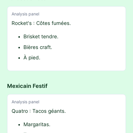
Analysis panel
Rocket's : Côtes fumées.
Brisket tendre.
Bières craft.
À pied.
Mexicain Festif
Analysis panel
Quatro : Tacos géants.
Margaritas.