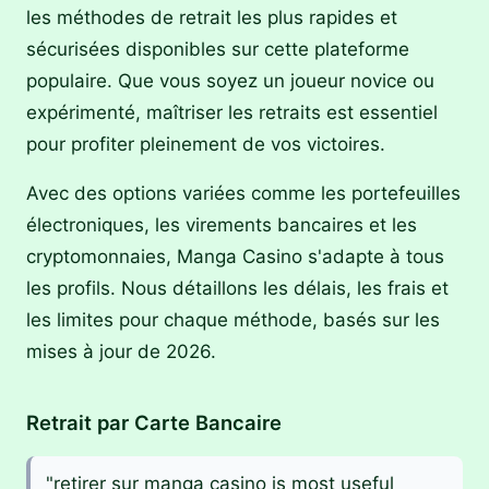
les méthodes de retrait les plus rapides et
sécurisées disponibles sur cette plateforme
populaire. Que vous soyez un joueur novice ou
expérimenté, maîtriser les retraits est essentiel
pour profiter pleinement de vos victoires.
Avec des options variées comme les portefeuilles
électroniques, les virements bancaires et les
cryptomonnaies, Manga Casino s'adapte à tous
les profils. Nous détaillons les délais, les frais et
les limites pour chaque méthode, basés sur les
mises à jour de 2026.
Retrait par Carte Bancaire
"retirer sur manga casino is most useful