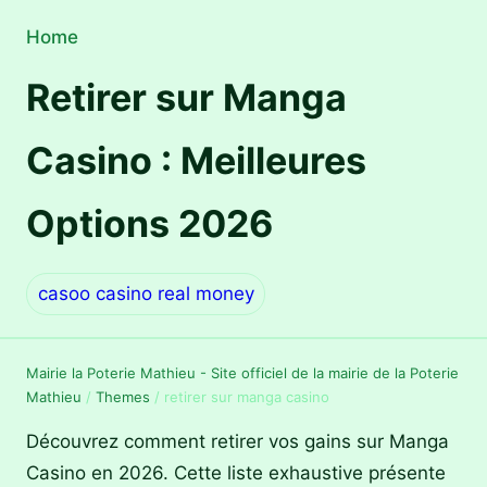
Home
Retirer sur Manga
Casino : Meilleures
Options 2026
casoo casino real money
Mairie la Poterie Mathieu - Site officiel de la mairie de la Poterie
Mathieu
/
Themes
/
retirer sur manga casino
Découvrez comment retirer vos gains sur Manga
Casino en 2026. Cette liste exhaustive présente