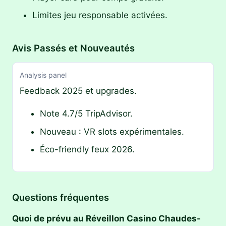
Limites jeu responsable activées.
Avis Passés et Nouveautés
Analysis panel
Feedback 2025 et upgrades.
Note 4.7/5 TripAdvisor.
Nouveau : VR slots expérimentales.
Éco-friendly feux 2026.
Questions fréquentes
Quoi de prévu au Réveillon Casino Chaudes-