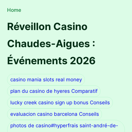
Home
Réveillon Casino
Chaudes-Aigues :
Événements 2026
casino mania slots real money
plan du casino de hyeres Comparatif
lucky creek casino sign up bonus Conseils
evaluacion casino barcelona Conseils
photos de casino#hyperfrais saint-andré-de-