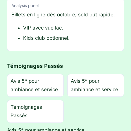
Analysis panel
Billets en ligne dès octobre, sold out rapide.
VIP avec vue lac.
Kids club optionnel.
Témoignages Passés
Avis 5* pour
Avis 5* pour
ambiance et service.
ambiance et service.
Témoignages
Passés
Avis 5* pour ambiance et service.