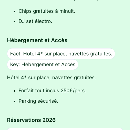
Chips gratuites à minuit.
DJ set électro.
Hébergement et Accès
Fact: Hôtel 4* sur place, navettes gratuites.
Key: Hébergement et Accès
Hôtel 4* sur place, navettes gratuites.
Forfait tout inclus 250€/pers.
Parking sécurisé.
Réservations 2026