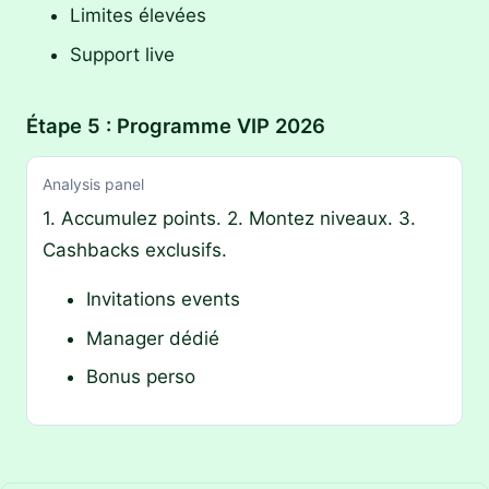
Limites élevées
Support live
Étape 5 : Programme VIP 2026
Analysis panel
1. Accumulez points. 2. Montez niveaux. 3.
Cashbacks exclusifs.
Invitations events
Manager dédié
Bonus perso