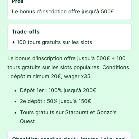
Pros
Le bonus d'inscription offre jusqu'à 500€
Trade-offs
+ 100 tours gratuits sur les slots
Le bonus d'inscription offre jusqu'à 500€ + 100
tours gratuits sur les slots populaires. Conditions
: dépôt minimum 20€, wager x35.
Dépôt 1er : 100% jusqu'à 200€
2e dépôt : 50% jusqu'à 150€
Tours gratuits sur Starburst et Gonzo's
Quest