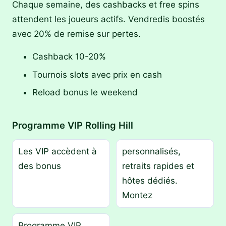
Chaque semaine, des cashbacks et free spins
attendent les joueurs actifs. Vendredis boostés
avec 20% de remise sur pertes.
Cashback 10-20%
Tournois slots avec prix en cash
Reload bonus le weekend
Programme VIP Rolling Hill
Les VIP accèdent à
personnalisés,
des bonus
retraits rapides et
hôtes dédiés.
Montez
Programme VIP