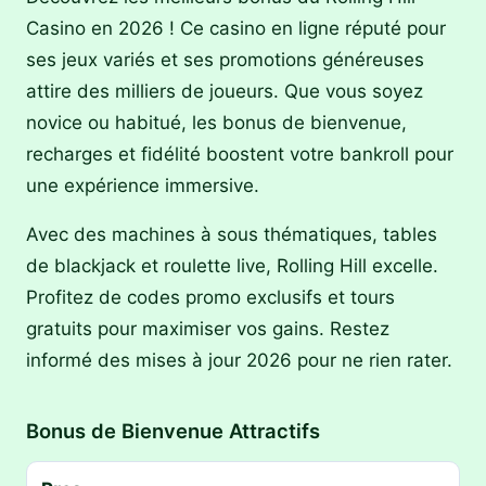
Casino en 2026 ! Ce casino en ligne réputé pour
ses jeux variés et ses promotions généreuses
attire des milliers de joueurs. Que vous soyez
novice ou habitué, les bonus de bienvenue,
recharges et fidélité boostent votre bankroll pour
une expérience immersive.
Avec des machines à sous thématiques, tables
de blackjack et roulette live, Rolling Hill excelle.
Profitez de codes promo exclusifs et tours
gratuits pour maximiser vos gains. Restez
informé des mises à jour 2026 pour ne rien rater.
Bonus de Bienvenue Attractifs