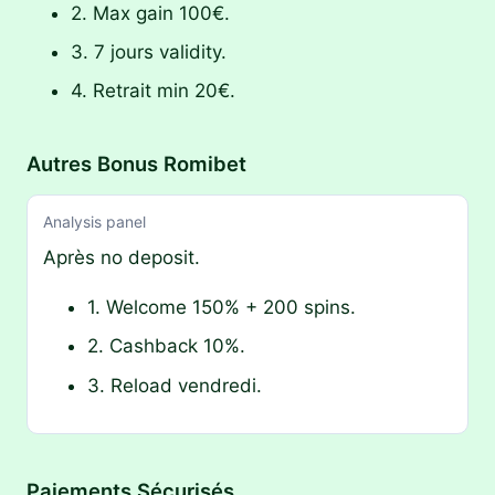
2. Max gain 100€.
3. 7 jours validity.
4. Retrait min 20€.
Autres Bonus Romibet
Analysis panel
Après no deposit.
1. Welcome 150% + 200 spins.
2. Cashback 10%.
3. Reload vendredi.
Paiements Sécurisés