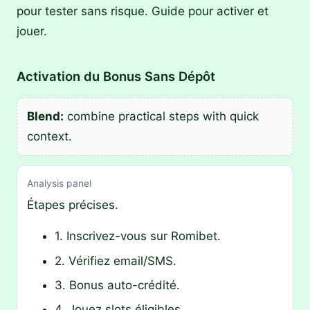
pour tester sans risque. Guide pour activer et
jouer.
Activation du Bonus Sans Dépôt
Blend:
combine practical steps with quick
context.
Analysis panel
Étapes précises.
1. Inscrivez-vous sur Romibet.
2. Vérifiez email/SMS.
3. Bonus auto-crédité.
4. Jouez slots éligibles.