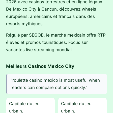
2026 avec casinos terrestres et en ligne légaux.
De Mexico City à Cancun, découvrez wheels
européens, américains et français dans des
resorts mythiques.
Régulé par SEGOB, le marché mexicain offre RTP
élevés et promos touristiques. Focus sur
variantes live streaming mondial.
Meilleurs Casinos Mexico City
"roulette casino mexico is most useful when
readers can compare options quickly."
Capitale du jeu
Capitale du jeu
urbain.
urbain.