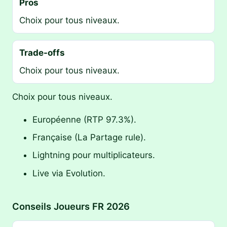
Pros
Choix pour tous niveaux.
Trade-offs
Choix pour tous niveaux.
Choix pour tous niveaux.
Européenne (RTP 97.3%).
Française (La Partage rule).
Lightning pour multiplicateurs.
Live via Evolution.
Conseils Joueurs FR 2026