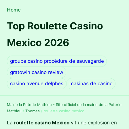
Home
Top Roulette Casino
Mexico 2026
groupe casino procédure de sauvegarde
gratowin casino review
casino avenue delphes
makinas de casino
Mairie la Poterie Mathieu - Site officiel de la mairie de la Poterie
Mathieu
/
Themes
/
roulette casino mexico
La
roulette casino Mexico
vit une explosion en