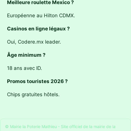
Meilleure roulette Mexico ?
Européenne au Hilton CDMX.
Casinos en ligne légaux ?
Oui, Codere.mx leader.
Âge minimum ?
18 ans avec ID.
Promos touristes 2026 ?
Chips gratuites hôtels.
© Mairie la Poterie Mathieu - Site officiel de la mairie de la