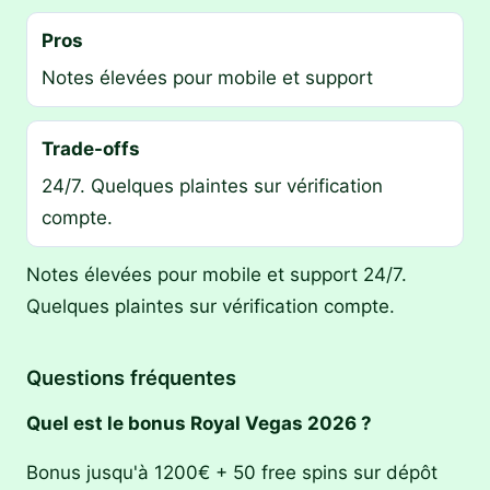
Pros
Notes élevées pour mobile et support
Trade-offs
24/7. Quelques plaintes sur vérification
compte.
Notes élevées pour mobile et support 24/7.
Quelques plaintes sur vérification compte.
Questions fréquentes
Quel est le bonus Royal Vegas 2026 ?
Bonus jusqu'à 1200€ + 50 free spins sur dépôt