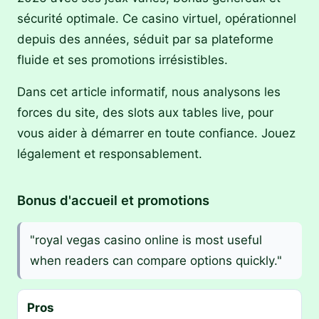
sécurité optimale. Ce casino virtuel, opérationnel
depuis des années, séduit par sa plateforme
fluide et ses promotions irrésistibles.
Dans cet article informatif, nous analysons les
forces du site, des slots aux tables live, pour
vous aider à démarrer en toute confiance. Jouez
légalement et responsablement.
Bonus d'accueil et promotions
"royal vegas casino online is most useful
when readers can compare options quickly."
Pros