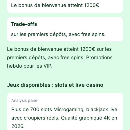
Le bonus de bienvenue atteint 1200€
Trade-offs
sur les premiers dépôts, avec free spins.
Le bonus de bienvenue atteint 1200€ sur les
premiers dépôts, avec free spins. Promotions
hebdo pour les VIP.
Jeux disponibles : slots et live casino
Analysis panel
Plus de 700 slots Microgaming, blackjack live
avec croupiers réels. Qualité graphique 4K en
2026.