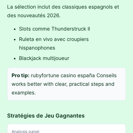
La sélection inclut des classiques espagnols et
des nouveautés 2026.
Slots comme Thunderstruck II
Ruleta en vivo avec croupiers
hispanophones
Blackjack multijoueur
Pro tip:
rubyfortune casino españa Conseils
works better with clear, practical steps and
examples.
Stratégies de Jeu Gagnantes
Analysis panel