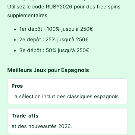
Utilisez le code RUBY2026 pour des free spins
supplémentaires.
1er dépôt : 100% jusqu'à 250€
2e dépôt : 25% jusqu'à 250€
3e dépôt : 50% jusqu'à 250€
Meilleurs Jeux pour Espagnols
Pros
La sélection inclut des classiques espagnols
Trade-offs
et des nouveautés 2026.