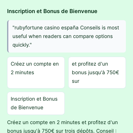
Inscription et Bonus de Bienvenue
"rubyfortune casino españa Conseils is most
useful when readers can compare options
quickly."
Créez un compte en
et profitez d'un
2 minutes
bonus jusqu'à 750€
sur
Inscription et Bonus
de Bienvenue
Créez un compte en 2 minutes et profitez d'un
bonus jusqu'à 750€ sur trois dépôts. Conseil :