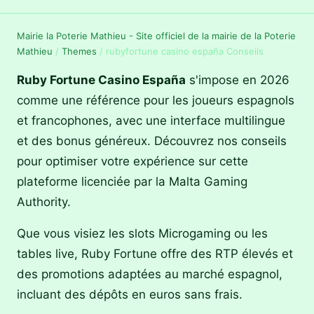
Mairie la Poterie Mathieu - Site officiel de la mairie de la Poterie
Mathieu
/
Themes
/
rubyfortune casino españa Conseils
Ruby Fortune Casino España
s'impose en 2026
comme une référence pour les joueurs espagnols
et francophones, avec une interface multilingue
et des bonus généreux. Découvrez nos conseils
pour optimiser votre expérience sur cette
plateforme licenciée par la Malta Gaming
Authority.
Que vous visiez les slots Microgaming ou les
tables live, Ruby Fortune offre des RTP élevés et
des promotions adaptées au marché espagnol,
incluant des dépôts en euros sans frais.