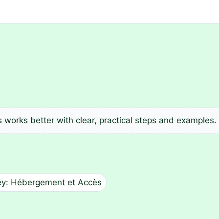
s works better with clear, practical steps and examples.
ey: Hébergement et Accès