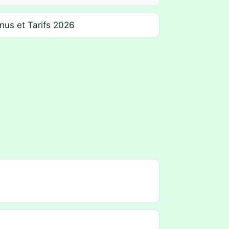
nus et Tarifs 2026