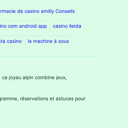
rmacie de casino amilly Conseils
ino com android app
casino lleida
sta casino
la machine à sous
 ce joyau alpin combine jeux,
ogramme, réservations et astuces pour