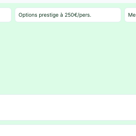
Options prestige à 250€/pers.
Me