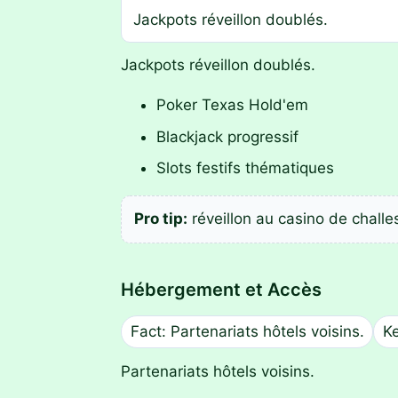
Jackpots réveillon doublés.
Jackpots réveillon doublés.
Poker Texas Hold'em
Blackjack progressif
Slots festifs thématiques
Pro tip:
réveillon au casino de challe
Hébergement et Accès
Fact: Partenariats hôtels voisins.
K
Partenariats hôtels voisins.