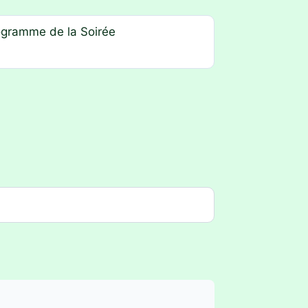
ogramme de la Soirée