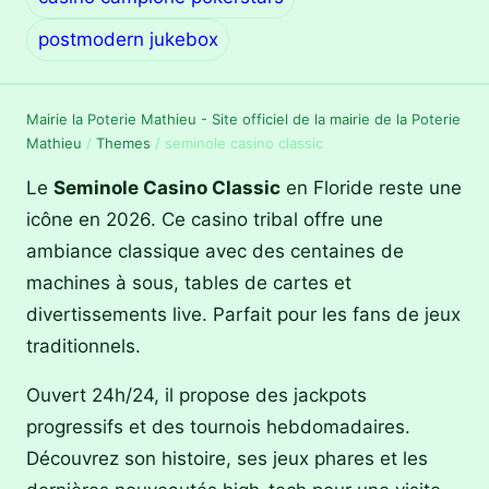
postmodern jukebox
Mairie la Poterie Mathieu - Site officiel de la mairie de la Poterie
Mathieu
/
Themes
/
seminole casino classic
Le
Seminole Casino Classic
en Floride reste une
icône en 2026. Ce casino tribal offre une
ambiance classique avec des centaines de
machines à sous, tables de cartes et
divertissements live. Parfait pour les fans de jeux
traditionnels.
Ouvert 24h/24, il propose des jackpots
progressifs et des tournois hebdomadaires.
Découvrez son histoire, ses jeux phares et les