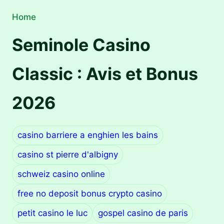
Home
Seminole Casino
Classic : Avis et Bonus
2026
casino barriere a enghien les bains
casino st pierre d'albigny
schweiz casino online
free no deposit bonus crypto casino
petit casino le luc
gospel casino de paris