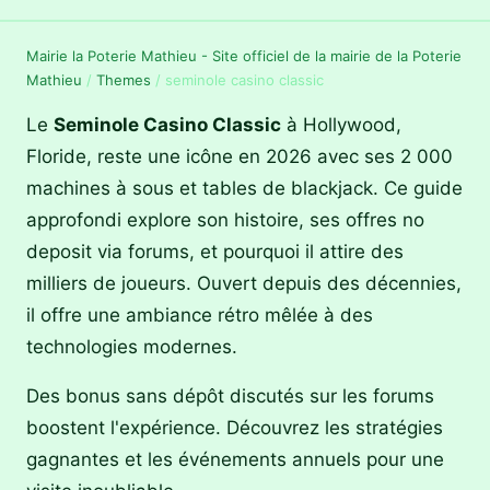
Mairie la Poterie Mathieu - Site officiel de la mairie de la Poterie
Mathieu
/
Themes
/
seminole casino classic
Le
Seminole Casino Classic
à Hollywood,
Floride, reste une icône en 2026 avec ses 2 000
machines à sous et tables de blackjack. Ce guide
approfondi explore son histoire, ses offres no
deposit via forums, et pourquoi il attire des
milliers de joueurs. Ouvert depuis des décennies,
il offre une ambiance rétro mêlée à des
technologies modernes.
Des bonus sans dépôt discutés sur les forums
boostent l'expérience. Découvrez les stratégies
gagnantes et les événements annuels pour une